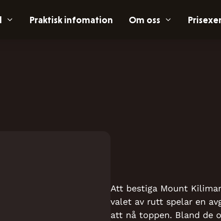
l
Praktisk infomation
Om oss
Prisex
Att bestiga Mount Kiliman
valet av rutt spelar en a
att nå toppen. Bland de ol