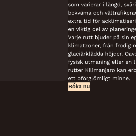
som varierar i längd, svå
bekväma och vältrafikerad
extra tid för acklimatiser
en viktig del av planering
Varje rutt bjuder på sin 
klimatzoner, från frodig 
glaciärklädda höjder. Oav
fysisk utmaning eller en 
rutter Kilimanjaro kan er
ett oförglömligt minne.
Boka nu