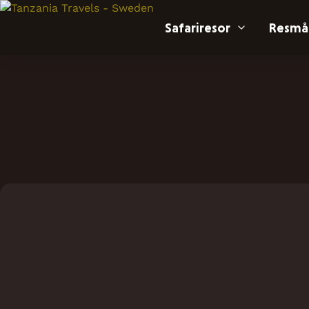
Skip to main content
Safariresor
Resmå